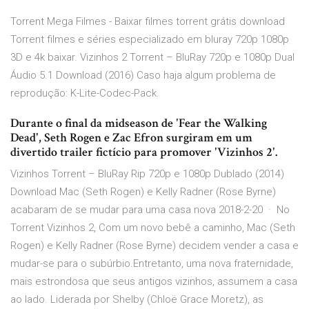
Torrent Mega Filmes - Baixar filmes torrent grátis download
Torrent filmes e séries especializado em bluray 720p 1080p
3D e 4k baixar. Vizinhos 2 Torrent – BluRay 720p e 1080p Dual
Áudio 5.1 Download (2016) Caso haja algum problema de
reprodução: K-Lite-Codec-Pack.
Durante o final da midseason de 'Fear the Walking
Dead', Seth Rogen e Zac Efron surgiram em um
divertido trailer fictício para promover 'Vizinhos 2'.
Vizinhos Torrent – BluRay Rip 720p e 1080p Dublado (2014)
Download Mac (Seth Rogen) e Kelly Radner (Rose Byrne)
acabaram de se mudar para uma casa nova 2018-2-20 · No
Torrent Vizinhos 2, Com um novo bebê a caminho, Mac (Seth
Rogen) e Kelly Radner (Rose Byrne) decidem vender a casa e
mudar-se para o subúrbio.Entretanto, uma nova fraternidade,
mais estrondosa que seus antigos vizinhos, assumem a casa
ao lado. Liderada por Shelby (Chloë Grace Moretz), as