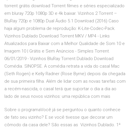
torrent grátis download Torrent filmes e séries especializado
em bluray 720p 1080p 3D e 4k baixar. Vizinhos 2 Torrent –
BluRay 720p e 1080p Dual Áudio 5.1 Download (2016) Caso
haja algum problema de reprodução: K-Lite-Codec-Pack.
Vizinhos Dublado Download Torrent MKV / MP4 - Links
Atualizados para Baixar com a Melhor Qualidade de Som 10 e
Imagem 10 | Grátis e Sem Anúncios - Simples Torrent.
06/01/2019 - Vizinhos BluRay Torrent Dublado Download
Comédia. SINOPSE. A comédia retrata a vida do casal Mac
(Seth Rogen) e Kelly Radner (Rose Byrne) depois da chegada
de sua primeira filha. Além de lidar com as novas tarefas com
a recém-nascida, o casal terá que suportar o dia a dia ao
lado de seus novos vizinhos: uma república com mais
Sobre o programaVocê já se perguntou o quanto conhece
de fato seu vizinho? E se você tivesse que decorar um
cômodo da casa dele? São essas as Vizinhos Dublado. 1ª