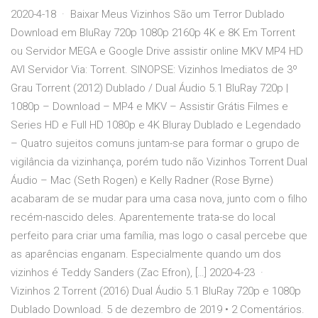
2020-4-18 · Baixar Meus Vizinhos São um Terror Dublado
Download em BluRay 720p 1080p 2160p 4K e 8K Em Torrent
ou Servidor MEGA e Google Drive assistir online MKV MP4 HD
AVI Servidor Via: Torrent. SINOPSE: Vizinhos Imediatos de 3º
Grau Torrent (2012) Dublado / Dual Áudio 5.1 BluRay 720p |
1080p – Download – MP4 e MKV – Assistir Grátis Filmes e
Series HD e Full HD 1080p e 4K Bluray Dublado e Legendado
– Quatro sujeitos comuns juntam-se para formar o grupo de
vigilância da vizinhança, porém tudo não Vizinhos Torrent Dual
Áudio – Mac (Seth Rogen) e Kelly Radner (Rose Byrne)
acabaram de se mudar para uma casa nova, junto com o filho
recém-nascido deles. Aparentemente trata-se do local
perfeito para criar uma família, mas logo o casal percebe que
as aparências enganam. Especialmente quando um dos
vizinhos é Teddy Sanders (Zac Efron), […] 2020-4-23 ·
Vizinhos 2 Torrent (2016) Dual Áudio 5.1 BluRay 720p e 1080p
Dublado Download. 5 de dezembro de 2019 • 2 Comentários.