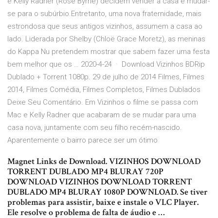
e Kelly Radner (Rose Byrne) decidem vender a casa e mudar-
se para o subúrbio.Entretanto, uma nova fraternidade, mais
estrondosa que seus antigos vizinhos, assumem a casa ao
lado. Liderada por Shelby (Chloë Grace Moretz), as meninas
do Kappa Nu pretendem mostrar que sabem fazer uma festa
bem melhor que os … 2020-4-24 · Download Vizinhos BDRip
Dublado + Torrent 1080p. 29 de julho de 2014 Filmes, Filmes
2014, Filmes Comédia, Filmes Completos, Filmes Dublados
Deixe Seu Comentário. Em Vizinhos o filme se passa com
Mac e Kelly Radner que acabaram de se mudar para uma
casa nova, juntamente com seu filho recém-nascido.
Aparentemente o bairro parece ser um ótimo
Magnet Links de Download. VIZINHOS DOWNLOAD
TORRENT DUBLADO MP4 BLURAY 720P
DOWNLOAD VIZINHOS DOWNLOAD TORRENT
DUBLADO MP4 BLURAY 1080P DOWNLOAD. Se tiver
problemas para assistir, baixe e instale o VLC Player.
Ele resolve o problema de falta de áudio e …