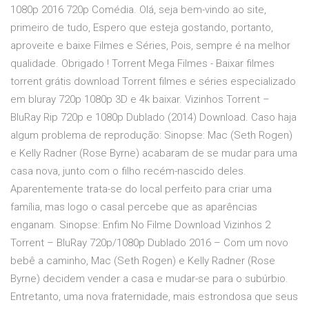
1080p 2016 720p Comédia. Olá, seja bem-vindo ao site,
primeiro de tudo, Espero que esteja gostando, portanto,
aproveite e baixe Filmes e Séries, Pois, sempre é na melhor
qualidade. Obrigado ! Torrent Mega Filmes - Baixar filmes
torrent grátis download Torrent filmes e séries especializado
em bluray 720p 1080p 3D e 4k baixar. Vizinhos Torrent –
BluRay Rip 720p e 1080p Dublado (2014) Download. Caso haja
algum problema de reprodução: Sinopse: Mac (Seth Rogen)
e Kelly Radner (Rose Byrne) acabaram de se mudar para uma
casa nova, junto com o filho recém-nascido deles.
Aparentemente trata-se do local perfeito para criar uma
família, mas logo o casal percebe que as aparências
enganam. Sinopse: Enfim No Filme Download Vizinhos 2
Torrent – BluRay 720p/1080p Dublado 2016 – Com um novo
bebê a caminho, Mac (Seth Rogen) e Kelly Radner (Rose
Byrne) decidem vender a casa e mudar-se para o subúrbio.
Entretanto, uma nova fraternidade, mais estrondosa que seus