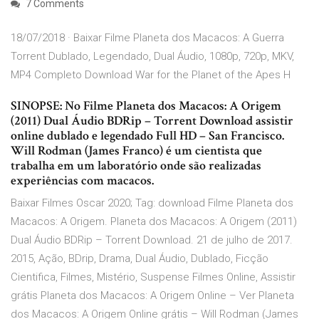
7 Comments
18/07/2018 · Baixar Filme Planeta dos Macacos: A Guerra
Torrent Dublado, Legendado, Dual Áudio, 1080p, 720p, MKV,
MP4 Completo Download War for the Planet of the Apes H
SINOPSE: No Filme Planeta dos Macacos: A Origem
(2011) Dual Áudio BDRip – Torrent Download assistir
online dublado e legendado Full HD – San Francisco.
Will Rodman (James Franco) é um cientista que
trabalha em um laboratório onde são realizadas
experiências com macacos.
Baixar Filmes Oscar 2020; Tag: download Filme Planeta dos
Macacos: A Origem. Planeta dos Macacos: A Origem (2011)
Dual Áudio BDRip – Torrent Download. 21 de julho de 2017.
2015, Ação, BDrip, Drama, Dual Áudio, Dublado, Ficção
Cientifica, Filmes, Mistério, Suspense Filmes Online, Assistir
grátis Planeta dos Macacos: A Origem Online – Ver Planeta
dos Macacos: A Origem Online grátis – Will Rodman (James