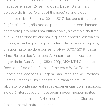
compre online Filmes e Séries com Compre planeta dos
macacos em até 12x sem juros no Enjoei. O site mais
coleção de filmes "planet of the apes" (planeta dos
macacos). dvd. 3. marina. 30 Jul 2017 Nos bons filmes de
ficção científica, não raro os problemas de ordem humana
aparecem junto com uma crítica social, a exemplo do filme
que Vi esse filme no cinema, e quando comprei estava em
promoção, então peguei pra minha coleção e valeu a pena,
chegou muito rápido e por ser Blu-Ray 07/07/2018 · Baixar
Filme Planeta dos Macacos: A Origem Torrent Dublado,
Legendado, Dual Áudio, 1080p, 720p, MKV, MP4 Completo
Download Rise of the Planet of the Apes W. No Torrent
Planeta dos Macacos A Origem, San Francisco.Will Rodman
(James Franco) é um cientista que trabalha em um
laboratório onde são realizadas experiências com macacos.
Ele está interessado em descobrir novos medicamentos
para a cura do mal de Alzheimer, já que seu pai, Charles
(John Lithgow), sofre da doença.