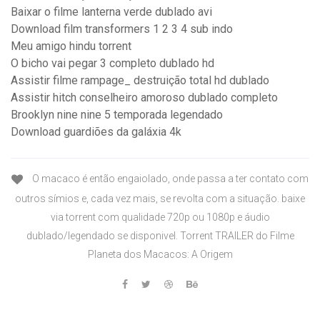
Baixar o filme lanterna verde dublado avi
Download film transformers 1 2 3 4 sub indo
Meu amigo hindu torrent
O bicho vai pegar 3 completo dublado hd
Assistir filme rampage_ destruição total hd dublado
Assistir hitch conselheiro amoroso dublado completo
Brooklyn nine nine 5 temporada legendado
Download guardiões da galáxia 4k
O macaco é então engaiolado, onde passa a ter contato com
outros símios e, cada vez mais, se revolta com a situação. baixe
via torrent com qualidade 720p ou 1080p e áudio
dublado/legendado se disponivel. Torrent TRAILER do Filme
Planeta dos Macacos: A Origem