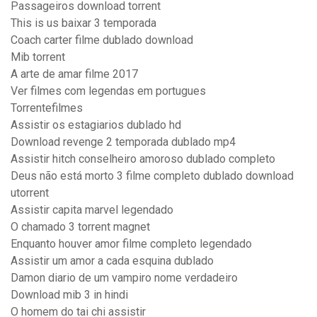
Passageiros download torrent
This is us baixar 3 temporada
Coach carter filme dublado download
Mib torrent
A arte de amar filme 2017
Ver filmes com legendas em portugues
Torrentefilmes
Assistir os estagiarios dublado hd
Download revenge 2 temporada dublado mp4
Assistir hitch conselheiro amoroso dublado completo
Deus não está morto 3 filme completo dublado download
utorrent
Assistir capita marvel legendado
O chamado 3 torrent magnet
Enquanto houver amor filme completo legendado
Assistir um amor a cada esquina dublado
Damon diario de um vampiro nome verdadeiro
Download mib 3 in hindi
O homem do tai chi assistir