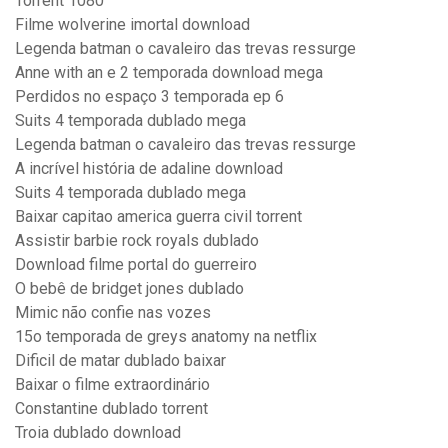
Torrent 1080
Filme wolverine imortal download
Legenda batman o cavaleiro das trevas ressurge
Anne with an e 2 temporada download mega
Perdidos no espaço 3 temporada ep 6
Suits 4 temporada dublado mega
Legenda batman o cavaleiro das trevas ressurge
A incrível história de adaline download
Suits 4 temporada dublado mega
Baixar capitao america guerra civil torrent
Assistir barbie rock royals dublado
Download filme portal do guerreiro
O bebê de bridget jones dublado
Mimic não confie nas vozes
15o temporada de greys anatomy na netflix
Dificil de matar dublado baixar
Baixar o filme extraordinário
Constantine dublado torrent
Troia dublado download